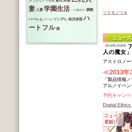
ン
貧乳
武装
ふたなり
小悪魔
妻
学園生活
人妻
調教
一人称ボク
ツクモノツキ
ハ
ハーレム
ツンデレ
幼児体型
クール
ートフル
姫
ニュース
2013年1月30日
人の魔女
アストロノー
≪2013年
「製品情報／
アル／イベン
予約キャンペ
Digital Ethics