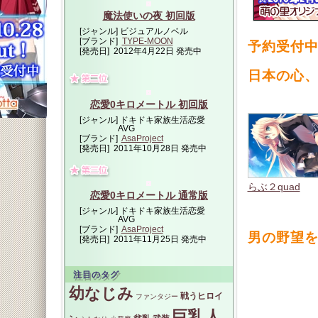
魔法使いの夜 初回版
[ジャンル]
ビジュアルノベル
[ブランド]
TYPE-MOON
予約受付
[発売日]
2012年4月22日 発売中
日本の心、和
恋愛0キロメートル 初回版
[ジャンル]
ドキドキ家族生活恋愛
AVG
[ブランド]
AsaProject
[発売日]
2011年10月28日 発売中
らぶ２quad
恋愛0キロメートル 通常版
[ジャンル]
ドキドキ家族生活恋愛
AVG
[ブランド]
AsaProject
男の野望
[発売日]
2011年11月25日 発売中
注目のタグ
幼なじみ
戦うヒロイ
ファンタジー
巨乳
人