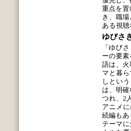
優先し、
重点を置
き、職場
ある視聴
ゆびさ
「ゆびさ
ーの要素
語は、火
マと暮ら
しという
は、明確
つれ、2
アニメに
続編もあ
テーマに