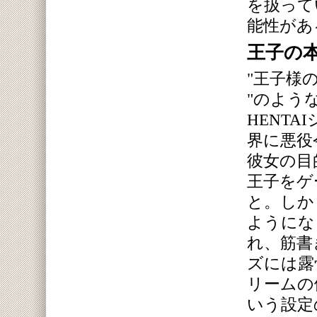
を扱って
能性があ
王子の
"王子様
"のよう
HENT
界に悪役
彼女の目
王子をゲ
と。しか
ようにな
れ、筋書
ズには露
リームの
いう設定