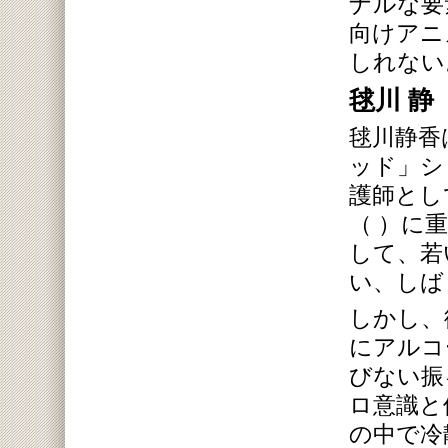
ナルな要
向けアニ
しれない
毬川 静
毬川静香
ッド」シ
護師とし
（ ）に
して、若
い、しば
しかし、
にアルコ
びない振
ロ意識と
の中で冷