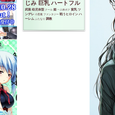
じみ
巨乳
ハートフル
武装
幼児体型
姫
貧乳
ツ
クール
一人称ボク
ンデレ
戦うヒロイン
ハ
小悪魔
ファンタジー
ーレム
調教
ふたなり