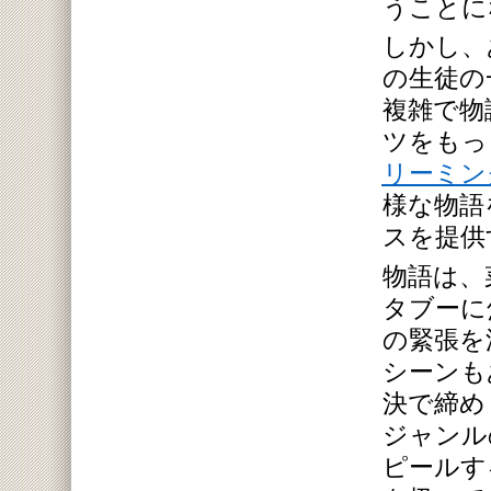
うことに
しかし、
の生徒の
複雑で物
ツをもっ
リーミン
様な物語
スを提供
物語は、
タブーに
の緊張を
シーンも
決で締め
ジャンル
ピールす