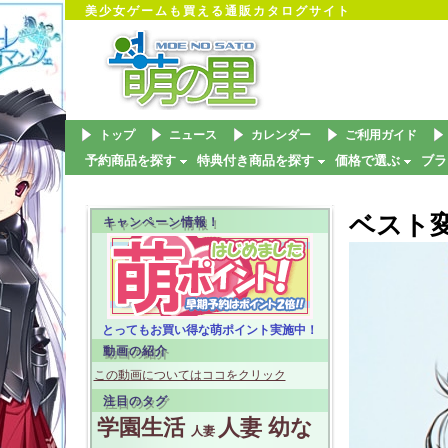
美少女ゲームも買える通販カタログサイト
トップ
ニュース
カレンダー
ご利用ガイド
予約商品を探す
特典付き商品を探す
価格で選ぶ
ブラ
ベスト
キャンペーン情報！
とってもお買い得な萌ポイント実施中！
動画の紹介
この動画についてはココをクリック
注目のタグ
学園生活
人妻
幼な
人妻