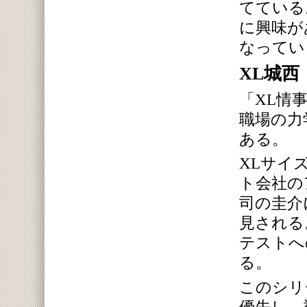
てている
に興味が
なってい
XL城西
「XL情
職場の力
ある。
XLサイ
ト会社の
司の圭介
見される
テストへ
る。
このシリ